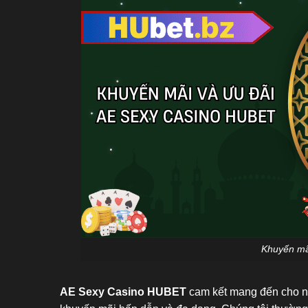
Khuyến mãi
AE Sexy Casino HUBET
cam kết mang đến cho ngư