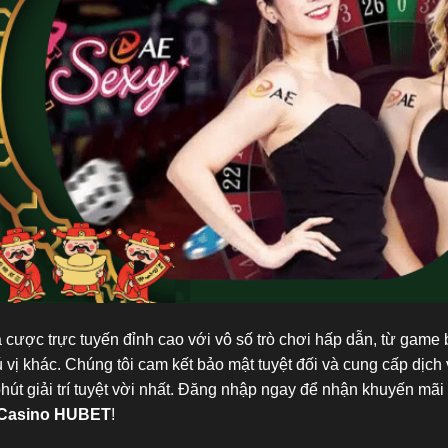
cược trực tuyến đỉnh cao với vô số trò chơi hấp dẫn, từ game 
 vị khác. Chúng tôi cam kết bảo mật tuyệt đối và cung cấp dịch
út giải trí tuyệt vời nhất. Đăng nhập ngay để nhận khuyến mãi
 Casino HUBET
!