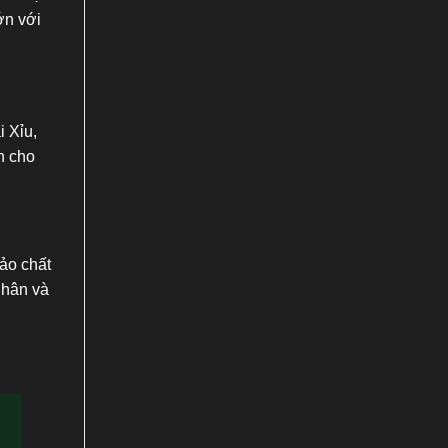
ớn với
i Xỉu,
n cho
ảo chất
nhân và