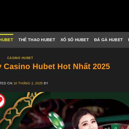
 HUBET
THỂ THAO HUBET
XỔ SỐ HUBET
ĐÁ GÀ HUBET
CASINO HUBET
 Casino Hubet Hot Nhất 2025
TED ON
10 THÁNG 2, 2025
BY