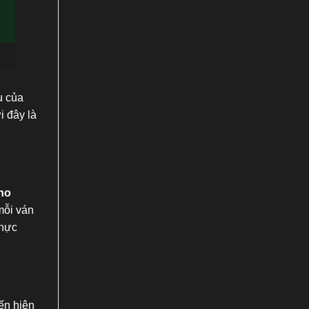
u của
i đây là
no
mỗi ván
thực
ến hiện