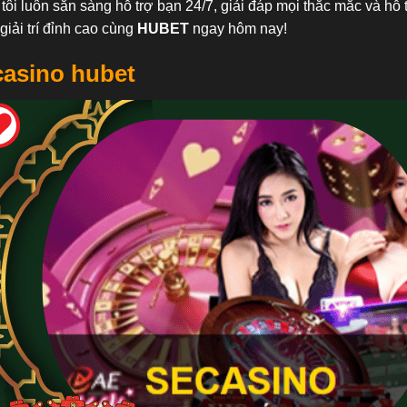
 luôn sẵn sàng hỗ trợ bạn 24/7, giải đáp mọi thắc mắc và hỗ 
iải trí đỉnh cao cùng
HUBET
ngay hôm nay!
casino hubet