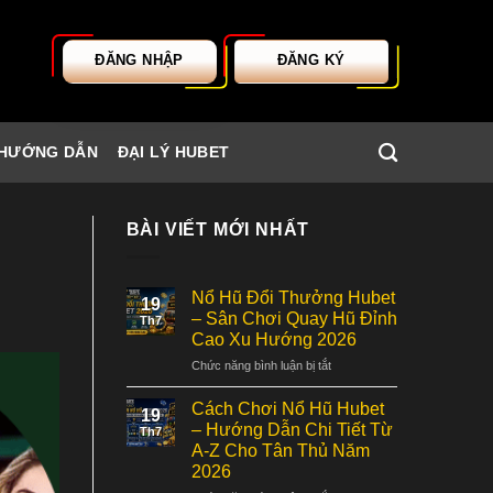
ĐĂNG NHẬP
ĐĂNG KÝ
HƯỚNG DẪN
ĐẠI LÝ HUBET
BÀI VIẾT MỚI NHẤT
Nổ Hũ Đổi Thưởng Hubet
19
– Sân Chơi Quay Hũ Đỉnh
Th7
Cao Xu Hướng 2026
ở
Chức năng bình luận bị tắt
Nổ
Hũ
Cách Chơi Nổ Hũ Hubet
19
Đổi
– Hướng Dẫn Chi Tiết Từ
Th7
Thưởng
A-Z Cho Tân Thủ Năm
Hubet
2026
–