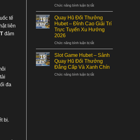
Sảnh
–
ở
Chức năng bình luận bị tắt
Slot
Danh
Game
Sách
Nổ
Quay Hũ Đổi Thưởng
uốc tế
19
Siêu
Hũ
Hubet – Đỉnh Cao Giải Trí
Th7
ật liên
Phẩm
Hubet
Trực Tuyến Xu Hướng
Quay
–
ET
đảm
2026
Hũ
Siêu
Dễ
Phẩm
ở
Chức năng bình luận bị tắt
Trúng
Săn
Quay
Nhất
Jackpot
Hũ
Slot Game Hubet – Sảnh
19
Đổi
Đổi
Quay Hũ Đổi Thưởng
Th7
Đời
Thưởng
Đẳng Cấp Và Xanh Chín
môi
Đỉnh
Hubet
Cao
ở
Chức năng bình luận bị tắt
–
tài
Năm
Slot
Đỉnh
ối đa
2026
Game
Cao
Hubet
Giải
–
Trí
Sảnh
Trực
Quay
Tuyến
Hũ
Xu
Đổi
Hướng
t bị.
Thưởng
2026
Đẳng
Cấp
Và