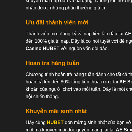
khuyến mãi hấp dẫn và đa dạng. Chúng tôi thường
nhận được những phần thưởng giá trị.
Ưu đãi thành viên mới
Thành viên mới đăng ký và nạp tiền lần đầu tại
AE
đến 100% giá trị nạp. Đây là cơ hội tuyệt vời để ngư
Casino HUBET
với nguồn vốn dồi dào.
Hoàn trả hàng tuần
Chương trình hoàn trả hàng tuần dành cho tất cả t
hoàn trả lên đến 80% tổng tiền thua cược tại
AE S
khoản của người chơi vào mỗi tuần. Đây là một chư
hội chiến thắng.
Khuyến mãi sinh nhật
Hãy cùng
HUBET
đón mừng sinh nhật của bạn với
một mã khuyến mãi độc quyền mang lại tại
AE Se