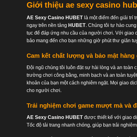
Giới thiệu ae sexy casino hub
AE Sexy Casino HUBET
là một điểm đến giải trí
ngay trên nền tảng
HUBET
. Chúng tôi tự hào cung
tục để đáp ứng nhu cầu của người chơi. Với giao d
bảo mang đến cho bạn những giờ phút thư giãn tuy
Cam kết chất lượng và bảo mật hàng
Đội ngũ chúng tôi luôn đặt sự hài lòng và an toàn
trường chơi công bằng, minh bạch và an toàn tuyệt đ
khoản của bạn một cách nghiêm ngặt. Mọi giao dịc
cho người chơi.
Trải nghiệm chơi game mượt mà và đ
AE Sexy Casino HUBET
được thiết kế với giao d
Tốc độ tải trang nhanh chóng, giúp bạn trải nghi