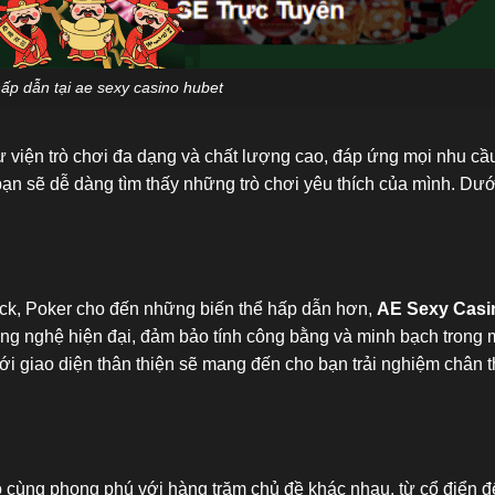
hấp dẫn tại ae sexy casino hubet
 viện trò chơi đa dạng và chất lượng cao, đáp ứng mọi nhu cầ
ạn sẽ dễ dàng tìm thấy những trò chơi yêu thích của mình. Dướ
ack, Poker cho đến những biến thể hấp dẫn hơn,
AE Sexy Casi
g nghệ hiện đại, đảm bảo tính công bằng và minh bạch trong 
ới giao diện thân thiện sẽ mang đến cho bạn trải nghiệm chân 
 cùng phong phú với hàng trăm chủ đề khác nhau, từ cổ điển đ