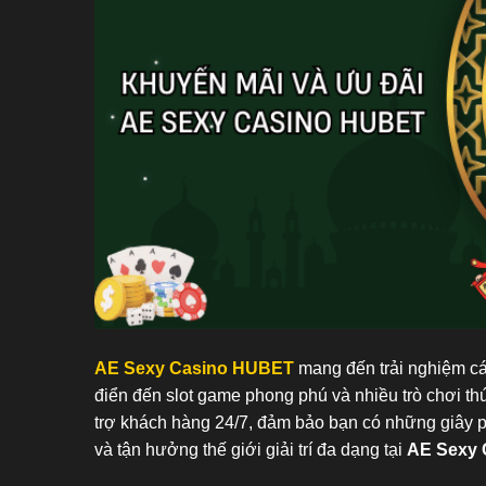
AE Sexy Casino HUBET
mang đến trải nghiệm cá 
điển đến slot game phong phú và nhiều trò chơi thú
trợ khách hàng 24/7, đảm bảo bạn có những giây ph
và tận hưởng thế giới giải trí đa dạng tại
AE Sexy