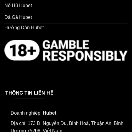
Nổ Hũ Hubet
Đá Gà Hubet
Hướng Dẫn Hubet
THÔNG TIN LIÊN HỆ
Doanh nghiệp:
Hubet
Địa chỉ: 173 Đ. Nguyễn Du, Binh Hoà, Thuận An, Bình
Dương 75208, Việt Nam