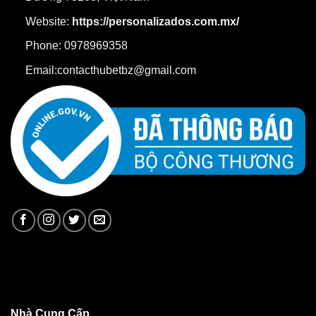
Website:
https://personalizados.com.mx/
Phone: 0978969358
Email:
contacthubetbz@gmail.com
Nhà Cung Cấp