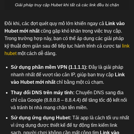
Giải pháp truy cập Hubet khi tất cả các link đều bị chặn
Đôi khi, các đợt quét quy mô lớn khiến ngay cả
Link vào
Hubet mới nhất
cũng gặp khó khăn trong việc truy cập.
Trong trường hợp này, bạn có thể áp dụng các giải pháp
kỹ thuật đơn giản sau để tiếp tục hành trình cá cược tại
link
hubet
một cách dễ dàng.
Sử dụng phần mềm VPN (1.1.1.1):
Đây là giải pháp
nhanh nhất để vượt rào cản IP, giúp bạn truy cập
Link
vào Hubet mới nhất
chỉ bằng một cú chạm.
Thay đổi DNS trên máy tính:
Chuyển DNS sang địa
chỉ của Google (8.8.8.8 – 8.8.4.4) để tăng tốc độ kết nối
và tránh bị nhà mạng chặn tên miền.
Sử dụng ứng dụng Hubet:
Tải app là cách tối ưu nhất
vì ứng dụng được thiết kế để tự động tìm kiếm link
sạch, người chơi không cần mất công tìm
Link vào