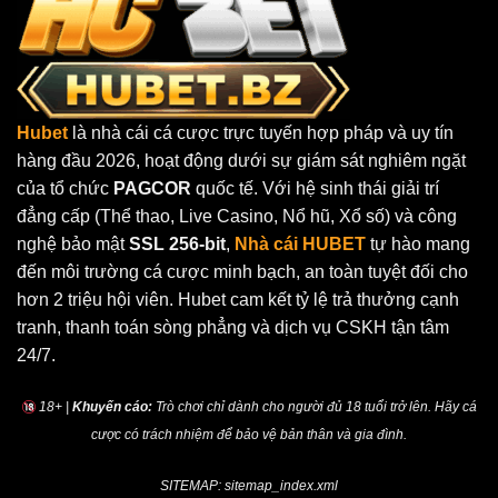
Và
Xanh
Chín
Hubet
là nhà cái cá cược trực tuyến hợp pháp và uy tín
hàng đầu 2026, hoạt động dưới sự giám sát nghiêm ngặt
của tổ chức
PAGCOR
quốc tế. Với hệ sinh thái giải trí
đẳng cấp (Thể thao, Live Casino, Nổ hũ, Xổ số) và công
nghệ bảo mật
SSL 256-bit
,
Nhà cái HUBET
tự hào mang
đến môi trường cá cược minh bạch, an toàn tuyệt đối cho
hơn 2 triệu hội viên. Hubet cam kết tỷ lệ trả thưởng cạnh
tranh, thanh toán sòng phẳng và dịch vụ CSKH tận tâm
24/7.
18+
|
Khuyến cáo:
Trò chơi chỉ dành cho người đủ 18 tuổi trở lên. Hãy
cá
cược có trách nhiệm
để bảo vệ bản thân và gia đình.
SITEMAP:
sitemap_index.xml