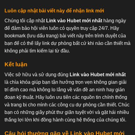
Luôn cập nhật bài viết này để nhận link mới
Chúng tôi cập nhật
Link vào Hubet mới nhất
hàng ngày
để đảm bảo hội viên luôn có quyền truy cập 24/7. Hãy
bookmark (lưu dấu trang) bài viết này trên trình duyệt của
bạn để có thể lấy link dự phòng bất cứ khi nào cần thiết mà
không phải tìm kiếm lại từ đầu.
Kết luận
Việc sở hữu và sử dụng đúng
Link vào Hubet mới nhất
là chìa khóa giúp bạn tận hưởng trọn vẹn không gian giải
trí đỉnh cao mà không lo lắng về vấn đề an ninh hay gián
đoạn kỹ thuật. Hãy luôn ưu tiên các nguồn tin chính thống
và trang bị cho mình các công cụ dự phòng cần thiết. Chúc
bạn có những giây phút thư giãn tuyệt vời và gặt hái nhiều
thắng lợi lớn khi đồng hành cùng hệ thống của chúng tôi.
Câu hỏi thường gặp về Link vào Hubet mới