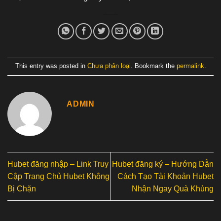
This entry was posted in
Chưa phân loại
. Bookmark the
permalink
.
ADMIN
Hubet đăng nhập – Link Truy
Hubet đăng ký – Hướng Dẫn
Cập Trang Chủ Hubet Không
Cách Tạo Tài Khoản Hubet
Bị Chặn
Nhận Ngay Quà Khủng