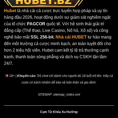
Hubet
là nhà cái cá cược trực tuyến hợp pháp và uy tín
hàng đầu 2026, hoạt động dưới sự giám sát nghiêm ngặt
của tổ chức
PAGCOR
quốc tế. Với hệ sinh thái giải trí
đẳng cấp (Thể thao, Live Casino, Nổ hũ, Xổ số) và công
nghệ bảo mật
SSL 256-bit
,
Nhà cái HUBET
tự hào mang
đến môi trường cá cược minh bạch, an toàn tuyệt đối cho
hơn 2 triệu hội viên. Hubet cam kết tỷ lệ trả thưởng cạnh
tranh, thanh toán sòng phẳng và dịch vụ CSKH tận tâm
24/7.
18+
|
Khuyến cáo:
Trò chơi chỉ dành cho người đủ 18 tuổi trở lên. Hãy
cá
cược có trách nhiệm
để bảo vệ bản thân và gia đình.
SITEMAP:
sitemap_index.xml
Cụm Từ Khóa Xu Hướng: