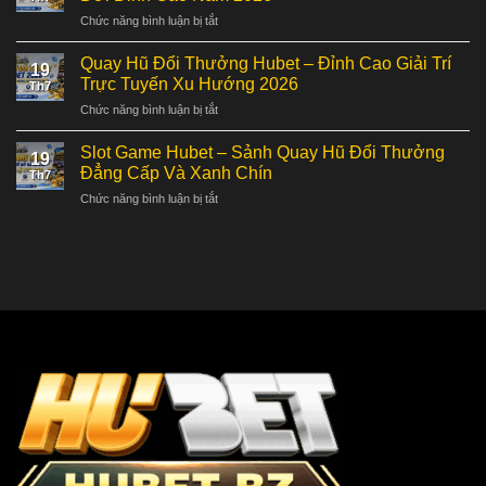
Hũ
Săn
Năm
ở
Chức năng bình luận bị tắt
Hubet
Hũ
2026
Game
2026
Tỷ
Nổ
–
Quay Hũ Đổi Thưởng Hubet – Đỉnh Cao Giải Trí
Đồng
19
Hũ
Danh
Trực Tuyến Xu Hướng 2026
Tại
Th7
Hubet
Sách
Sảnh
ở
Chức năng bình luận bị tắt
–
Siêu
Slot
Quay
Siêu
Phẩm
Hũ
Phẩm
Slot Game Hubet – Sảnh Quay Hũ Đổi Thưởng
Quay
19
Đổi
Săn
Đẳng Cấp Và Xanh Chín
Hũ
Th7
Thưởng
Jackpot
Dễ
ở
Chức năng bình luận bị tắt
Hubet
Đổi
Trúng
Slot
–
Đời
Nhất
Game
Đỉnh
Đỉnh
Hubet
Cao
Cao
–
Giải
Năm
Sảnh
Trí
2026
Quay
Trực
Hũ
Tuyến
Đổi
Xu
Thưởng
Hướng
Đẳng
2026
Cấp
Và
Xanh
Chín