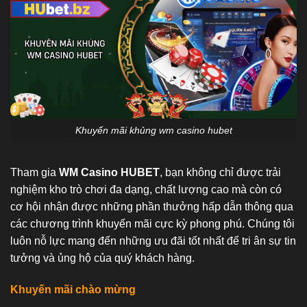
Khuyến mãi khủng wm casino hubet
Tham gia
WM Casino HUBET
, bạn không chỉ được trải
nghiệm kho trò chơi đa dạng, chất lượng cao mà còn có
cơ hội nhận được những phần thưởng hấp dẫn thông qua
các chương trình khuyến mãi cực kỳ phong phú. Chúng tôi
luôn nỗ lực mang đến những ưu đãi tốt nhất để tri ân sự tin
tưởng và ủng hộ của quý khách hàng.
Khuyến mãi chào mừng