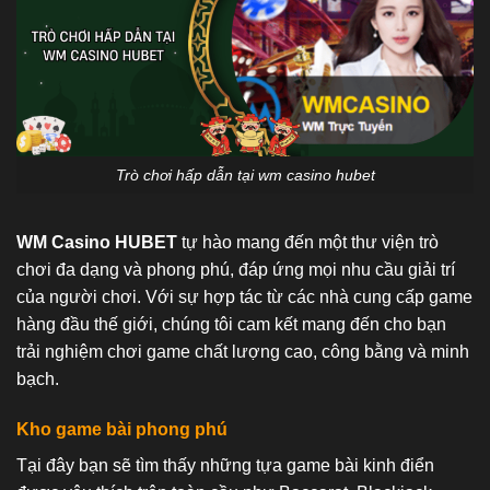
Trò chơi hấp dẫn tại wm casino hubet
WM Casino HUBET
tự hào mang đến một thư viện trò
chơi đa dạng và phong phú, đáp ứng mọi nhu cầu giải trí
của người chơi. Với sự hợp tác từ các nhà cung cấp game
hàng đầu thế giới, chúng tôi cam kết mang đến cho bạn
trải nghiệm chơi game chất lượng cao, công bằng và minh
bạch.
Kho game bài phong phú
Tại đây bạn sẽ tìm thấy những tựa game bài kinh điển