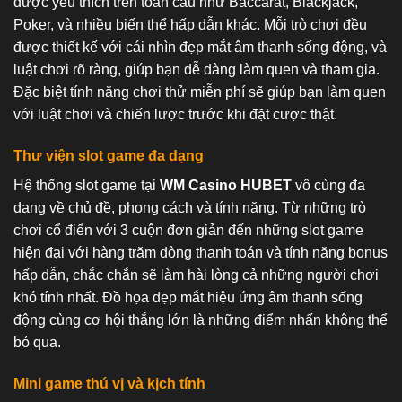
được yêu thích trên toàn cầu như Baccarat, Blackjack,
Poker, và nhiều biến thể hấp dẫn khác. Mỗi trò chơi đều
được thiết kế với cái nhìn đẹp mắt âm thanh sống động, và
luật chơi rõ ràng, giúp bạn dễ dàng làm quen và tham gia.
Đặc biệt tính năng chơi thử miễn phí sẽ giúp bạn làm quen
với luật chơi và chiến lược trước khi đặt cược thật.
Thư viện slot game đa dạng
Hệ thống slot game tại
WM Casino HUBET
vô cùng đa
dạng về chủ đề, phong cách và tính năng. Từ những trò
chơi cổ điển với 3 cuộn đơn giản đến những slot game
hiện đại với hàng trăm dòng thanh toán và tính năng bonus
hấp dẫn, chắc chắn sẽ làm hài lòng cả những người chơi
khó tính nhất. Đồ họa đẹp mắt hiệu ứng âm thanh sống
động cùng cơ hội thắng lớn là những điểm nhấn không thể
bỏ qua.
Mini game thú vị và kịch tính