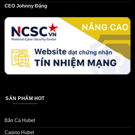
CEO Johnny Đặng
SẢN PHẨM HOT
Bắn Cá Hubet
Casino Hubet