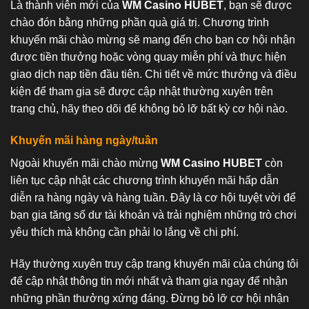
Là thành viên mới của
WM Casino HUBET
, bạn sẽ được
chào đón bằng những phần quà giá trị. Chương trình
khuyến mãi chào mừng sẽ mang đến cho bạn cơ hội nhận
được tiền thưởng hoặc vòng quay miễn phí và thực hiện
giao dịch nạp tiền đầu tiên. Chi tiết về mức thưởng và điều
kiện để tham gia sẽ được cập nhật thường xuyên trên
trang chủ, hãy theo dõi để không bỏ lỡ bất kỳ cơ hội nào.
Khuyến mãi hàng ngày/tuần
Ngoài khuyến mãi chào mừng
WM Casino HUBET
còn
liên tục cập nhật các chương trình khuyến mãi hấp dẫn
diễn ra hàng ngày và hàng tuần. Đây là cơ hội tuyệt vời để
bạn gia tăng số dư tài khoản và trải nghiệm những trò chơi
yêu thích mà không cần phải lo lắng về chi phí.
Hãy thường xuyên truy cập trang khuyến mãi của chúng tôi
để cập nhật thông tin mới nhất và tham gia ngay để nhận
những phần thưởng xứng đáng. Đừng bỏ lỡ cơ hội nhận