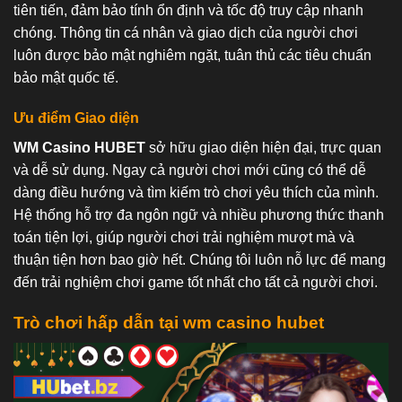
tiên tiến, đảm bảo tính ổn định và tốc độ truy cập nhanh
chóng. Thông tin cá nhân và giao dịch của người chơi
luôn được bảo mật nghiêm ngặt, tuân thủ các tiêu chuẩn
bảo mật quốc tế.
Ưu điểm Giao diện
WM Casino HUBET
sở hữu giao diện hiện đại, trực quan
và dễ sử dụng. Ngay cả người chơi mới cũng có thể dễ
dàng điều hướng và tìm kiếm trò chơi yêu thích của mình.
Hệ thống hỗ trợ đa ngôn ngữ và nhiều phương thức thanh
toán tiện lợi, giúp người chơi trải nghiệm mượt mà và
thuận tiện hơn bao giờ hết. Chúng tôi luôn nỗ lực để mang
đến trải nghiệm chơi game tốt nhất cho tất cả người chơi.
Trò chơi hấp dẫn tại wm casino hubet