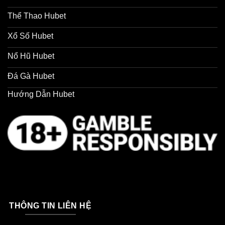
Thể Thao Hubet
Xổ Số Hubet
Nổ Hũ Hubet
Đá Gà Hubet
Hướng Dẫn Hubet
THÔNG TIN LIÊN HỆ