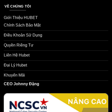
VỀ CHÚNG TÔI
Giới Thiệu HUBET
Chính Sách Bảo Mật
Điều Khoản Sử Dụng
Quyền Riêng Tư
Liên Hệ Hubet
Đại Lý Hubet
Khuyến Mãi
CEO Johnny Đặng