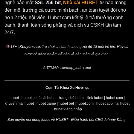
nghệ bảo mật
SSL 256-bit
,
Nhà cái HUBET
tự hào mang
đến môi trường cá cược minh bạch, an toàn tuyệt đối cho
hơn 2 triệu hội viên. Hubet cam kết tỷ lệ trả thưởng cạnh
tranh, thanh toán sòng phẳng và dịch vụ CSKH tận tâm
24/7.
18+
|
Khuyến cáo:
Trò chơi chỉ dành cho người đủ 18 tuổi trở lên. Hãy
cá
cược có trách nhiệm
để bảo vệ bản thân và gia đình.
SITEMAP:
sitemap_index.xml
Cụm Từ Khóa Xu Hướng:
hubet | hu bet | nhà cái hubet | trang chủ hubet | link hubet | hubet com |
khuyến mãi hubet | hubet game | hubet bet | hubet.com | hubet app | tải hubet
| hubet đăng nhập
Bản quyền nội dung thuộc về HUBET - Điều hành bởi CEO Johnny Đặng.