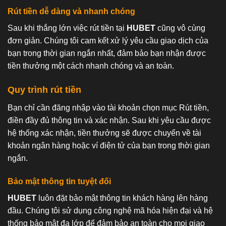
Rút tiền dễ dàng và nhanh chóng
Sau khi thắng lớn việc rút tiền tại
HUBET
cũng vô cùng
đơn giản. Chúng tôi cam kết xử lý yêu cầu giao dịch của
bạn trong thời gian ngắn nhất, đảm bảo bạn nhận được
tiền thưởng một cách nhanh chóng và an toàn.
Quy trình rút tiền
Bạn chỉ cần đăng nhập vào tài khoản chọn mục Rút tiền,
điền đầy đủ thông tin và xác nhận. Sau khi yêu cầu được
hệ thống xác nhận, tiền thưởng sẽ được chuyển về tài
khoản ngân hàng hoặc ví điện tử của bạn trong thời gian
ngắn.
Bảo mật thông tin tuyệt đối
HUBET
luôn đặt bảo mật thông tin khách hàng lên hàng
đầu. Chúng tôi sử dụng công nghệ mã hóa hiện đại và hệ
thống bảo mật đa lớp để đảm bảo an toàn cho mọi giao