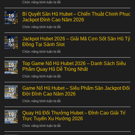
ở
Chức năng bình luận bị tắt
Hubet
Cách
–
Chơi
Sân
Bí Quyết Săn Hũ Hubet – Chiến Thuật Chinh Phục
19
Nổ
Chơi
Jackpot Đỉnh Cao Năm 2026
Th7
Hũ
Quay
ở
Chức năng bình luận bị tắt
Hubet
Hũ
Bí
–
Đỉnh
Quyết
Hướng
Jackpot Hubet 2026 – Giải Mã Cơn Sốt Săn Hũ Tỷ
Cao
19
Săn
Dẫn
Đồng Tại Sảnh Slot
Xu
Th7
Hũ
Chi
Hướng
ở
Chức năng bình luận bị tắt
Hubet
Tiết
2026
Jackpot
–
Từ
Hubet
Chiến
Top Game Nổ Hũ Hubet 2026 – Danh Sách Siêu
A-
19
2026
Thuật
Phẩm Quay Hũ Dễ Trúng Nhất
Z
Th7
–
Chinh
Cho
ở
Chức năng bình luận bị tắt
Giải
Phục
Tân
Top
Mã
Jackpot
Thủ
Game
Cơn
Game Nổ Hũ Hubet – Siêu Phẩm Săn Jackpot Đổi
Đỉnh
Năm
19
Nổ
Sốt
Đời Đỉnh Cao Năm 2026
Cao
2026
Th7
Hũ
Săn
Năm
ở
Chức năng bình luận bị tắt
Hubet
Hũ
2026
Game
2026
Tỷ
Nổ
–
Quay Hũ Đổi Thưởng Hubet – Đỉnh Cao Giải Trí
Đồng
19
Hũ
Danh
Trực Tuyến Xu Hướng 2026
Tại
Th7
Hubet
Sách
Sảnh
ở
Chức năng bình luận bị tắt
–
Siêu
Slot
Quay
Siêu
Phẩm