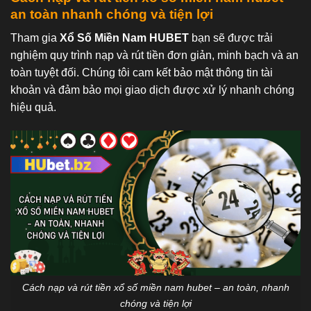
an toàn nhanh chóng và tiện lợi
Tham gia
Xổ Số Miền Nam HUBET
bạn sẽ được trải
nghiệm quy trình nạp và rút tiền đơn giản, minh bạch và an
toàn tuyệt đối. Chúng tôi cam kết bảo mật thông tin tài
khoản và đảm bảo mọi giao dịch được xử lý nhanh chóng
hiệu quả.
Cách nạp và rút tiền xổ số miền nam hubet – an toàn, nhanh
chóng và tiện lợi