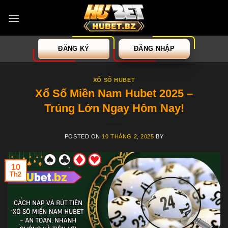
Skip
to
content
ĐĂNG KÝ
ĐĂNG NHẬP
XỔ SỐ HUBET
Xổ Số Miền Nam Hubet 2025 –
Trúng Lớn Ngay Hôm Nay!
POSTED ON
10 THÁNG 2, 2025
BY
10
Th2