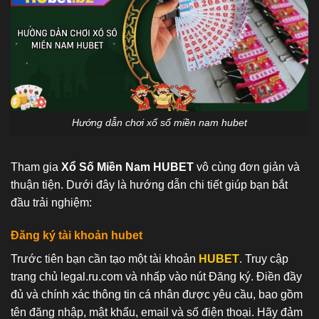
Hướng dẫn chơi xổ số miền nam hubet
Tham gia
Xổ Số Miền Nam HUBET
vô cùng đơn giản và
thuận tiện. Dưới đây là hướng dẫn chi tiết giúp bạn bắt
đầu trải nghiệm:
Đăng ký tài khoản hubet
Trước tiên bạn cần tạo một tài khoản
HUBET
. Truy cập
trang chủ legal.ru.com và nhấp vào nút Đăng ký. Điền đầy
đủ và chính xác thông tin cá nhân được yêu cầu, bao gồm
tên đăng nhập, mật khẩu, email và số điện thoại. Hãy đảm