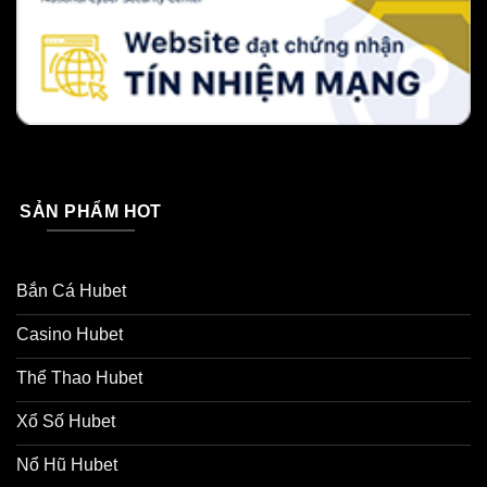
SẢN PHẨM HOT
Bắn Cá Hubet
Casino Hubet
Thể Thao Hubet
Xổ Số Hubet
Nổ Hũ Hubet